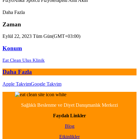
FizyoAnka Sporcu Fizyoterapisti Anıl Akın
Daha Fazla
Zaman
Eylül 22, 2023 Tüm Gün
(GMT+03:00)
Konum
Eat Clean Ulus Klinik
Daha Fazla
Apple Takvim
Google Takvim
Sağlıklı Beslenme ve Diyet Danışmanlık Merkezi
Faydalı Linkler
Blog
Etkinlikler