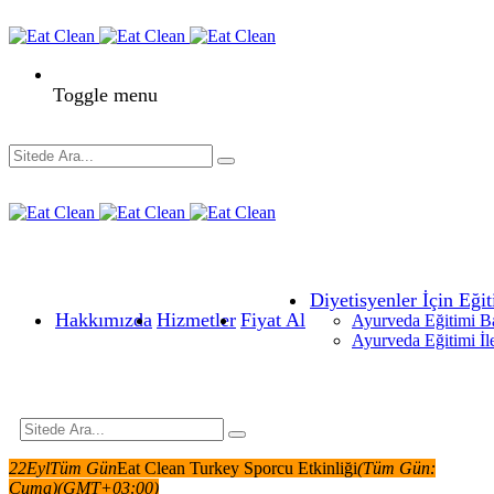
Toggle menu
Diyetisyenler İçin Eğit
Hakkımızda
Hizmetler
Fiyat Al
Ayurveda Eğitimi B
Ayurveda Eğitimi İl
22
Eyl
Tüm Gün
Eat Clean Turkey Sporcu Etkinliği
(Tüm Gün:
Cuma)
(GMT+03:00)