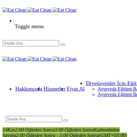
Toggle menu
Diyetisyenler İçin Eğit
Hakkımızda
Hizmetler
Fiyat Al
Ayurveda Eğitimi B
Ayurveda Eğitimi İl
14
Kas
2:00 Öğleden Sonra
3:00 Öğleden Sonra
Karbonhidrat
Sayımı
2:00 Öğleden Sonra - 3:00 Öğleden Sonra
(GMT+03:00)