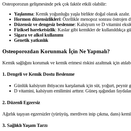
Osteoporozun gelişmesinde pek çok faktör etkili olabilir:
Yaşlanma
: Kemik yoğunluğu yaşla birlikte doğal olarak azalır.
Hormon düzensizlikleri
: Özellikle menopoz sonrası östrojen d
Düzensiz ve dengesiz beslenme
: Kalsiyum ve D vitamini eksik
Fiziksel hareketsizlik
: Kaslar gibi kemikler de kullanıldıkça 
Sigara ve alkol kullanımı
Genetik yatkınlık
Osteoporozdan Korunmak İçin Ne Yapmalı?
Kemik sağlığını korumak ve kemik erimesi riskini azaltmak için atılabi
1.
Dengeli ve Kemik Dostu Beslenme
Günlük kalsiyum ihtiyacını karşılamak için süt, yoğurt, peynir gi
D vitamini, kalsiyum emilimini arttırır. Güneş ışığından faydal
2.
Düzenli Egzersiz
Ağırlık taşıyan egzersizler (yürüyüş, merdiven inip çıkma, dans) kemi
3.
Sağlıklı Yaşam Tarzı