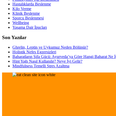
Hastalıklarda Beslenme
Kilo Verme
Klinik Beslenme
Sporcu Beslenmesi
Wellbeing
Yaşama Dair İpuçları
Son Yazılar
Ghrelin, Leptin ve Uykumuz Neden Bölünür?
Holistik Nefes Egzersizleri
Baharatların Şifa Gücü: Ayurveda’ya Göre Hangi Baharat Ne İ
Hint Yağı Nasıl Kullanılır? Neye İyi Gelir?
Mindfulness Temelli Stres Azaltma