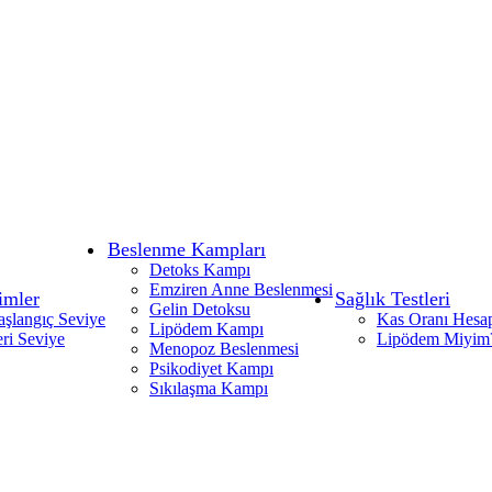
Beslenme Kampları
Detoks Kampı
Emziren Anne Beslenmesi
imler
Sağlık Testleri
Gelin Detoksu
aşlangıç Seviye
Kas Oranı Hesa
Lipödem Kampı
eri Seviye
Lipödem Miyim
Menopoz Beslenmesi
Psikodiyet Kampı
Sıkılaşma Kampı