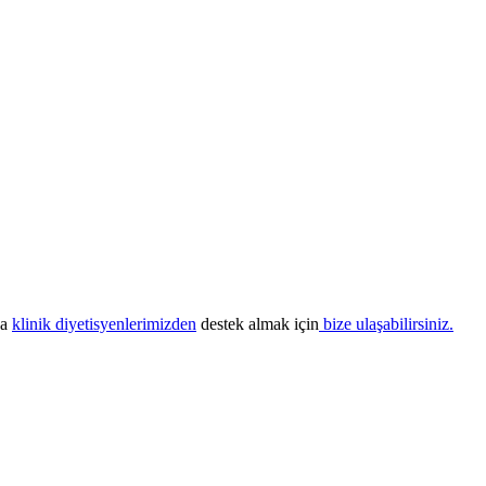
da
klinik diyetisyenlerimizden
destek almak için
bize ulaşabilirsiniz.