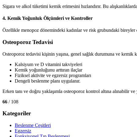
Sigara ve alkol tüketimi kemik erimesini hızlandırır. Bu alışkanlıkla
4.
Kemik Yoğunluk Ölçümleri ve Kontroller
Özellikle menopoz dönemindeki kadınlar ve risk grubundaki bireyler d
Osteoporoz Tedavisi
Osteoporoz tedavisi kişinin yaşına, genel sağlık durumuna ve kemik ka
Kalsiyum ve D vitamini takviyeleri
Kemik yoğunluğunu arttıran ilaçlar
Fiziksel aktivite ve egzersiz programları
Dengeli beslenme planı uygulanır.
Erken tanı ve doğru yaklaşımla osteoporoz kontrol altına alınabilir v
66
/ 108
Kategoriler
Beslenme Çeşitleri
Egzersiz
Fonksiyonel Tıp Beslenmesi